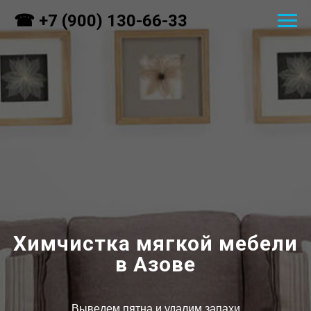
☎ +7 (900) 130-66-33
Химчистка мягкой мебели
в Азове
Выведем пятна и удалим запахи