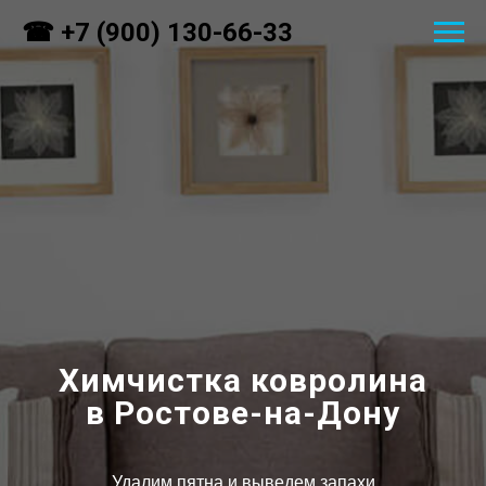
☎ +7 (900) 130-66-33
Химчистка ковролина
в Ростове-на-Дону
Удалим пятна и выведем запахи