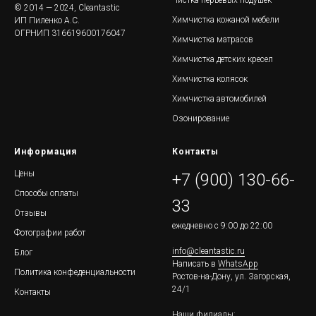
Чистка перьевых подушек
© 2014 — 2024, Cleantastic
Химчистка кожаной мебели
ИП Пиленко А.С.
ОГРНИП 316619600176047
Химчистка матрасов
Химчистка детских кресел
Химчистка колясок
Химчистка автомобилей
Озонирование
Информация
Контакты
Цены
+7 (900) 130-66-
Способы оплаты
33
Отзывы
ежедневно с 9:00 до 22:00
Фотографии работ
info@cleantastic.ru
Блог
Написать в
WhatsApp
Политика конфеденциальности
Ростов-на-Дону, ул. Загорская,
24/1
Контакты
Наши филиалы: